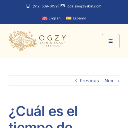
Skip
(512) 539-6159
|
opal@ogzyskin.com
to
English
Español
content
Toggle
Navigati
Inicio
Previous
Next
Sobre mí
Servicios
¿Cuál es el
Contacto
tiempo de